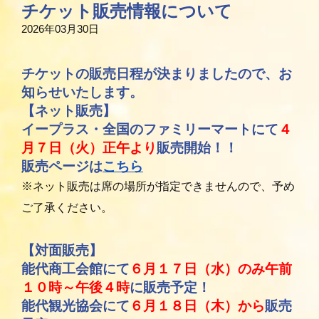
チケット販売情報について
2026年03月30日
チケットの販売日程が決まりましたので、お
知らせいたします。
【ネット販売】
イープラス・全国のファミリーマートにて
４
月７日（火）正午
より
販売開始！！
販売ページは
こちら
※ネット販売は席の場所が指定できませんので、予め
ご了承ください。
【対面販売】
能代商工会館にて
６月１７日（水）のみ午前
１０時～午後４時
に販売予定！
能代観光協会にて
６月１８日（木）
から
販売