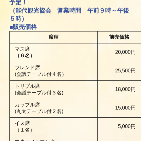
予定！
（能代観光協会 営業時間 午前９時～午後
５時）
■販売価格
席種
前売価格
マス席
20,000円
（６名）
フレンド席
25,500円
(会議テーブル付４名）
トリプル席
18,000円
(会議テーブル付３名)
カップル席
15,000円
(丸太テーブル付２名)
イス席
5,000円
（１名）